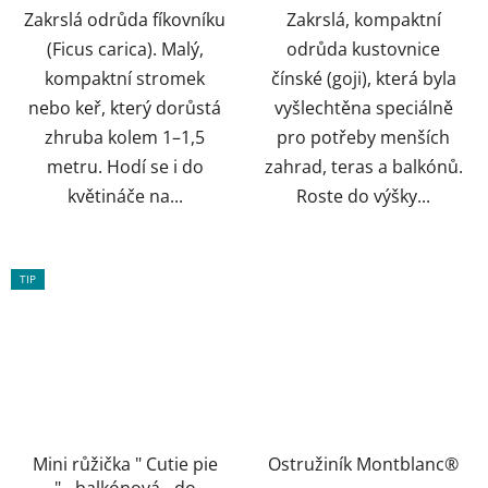
Zakrslá odrůda fíkovníku
Zakrslá, kompaktní
(Ficus carica). Malý,
odrůda kustovnice
kompaktní stromek
čínské (goji), která byla
nebo keř, který dorůstá
vyšlechtěna speciálně
zhruba kolem 1–1,5
pro potřeby menších
metru. Hodí se i do
zahrad, teras a balkónů.
květináče na...
Roste do výšky...
TIP
Mini růžička " Cutie pie
Ostružiník Montblanc®