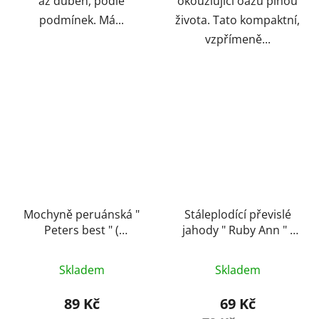
až duben, podle
okouzlující oázu plnou
podmínek. Má...
života. Tato kompaktní,
vzpřímeně...
Mochyně peruánská "
Stáleplodící převislé
Peters best " (
jahody " Ruby Ann " (
Balkonová)
kontejner )
Skladem
Skladem
89 Kč
69 Kč