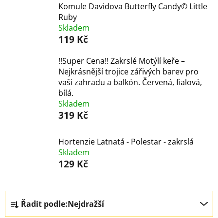
Komule Davidova Butterfly Candy© Little
Ruby
Skladem
119 Kč
!!Super Cena!! Zakrslé Motýlí keře –
Nejkrásnější trojice zářivých barev pro
vaši zahradu a balkón. Červená, fialová,
bílá.
Skladem
319 Kč
Hortenzie Latnatá - Polestar - zakrslá
Skladem
129 Kč
Ř
Řadit podle:
Nejdražší
a