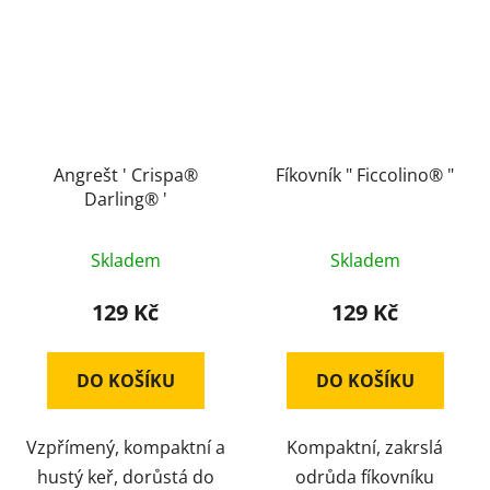
Angrešt ' Crispa®
Fíkovník " Ficcolino® "
Darling® '
Skladem
Skladem
129 Kč
129 Kč
DO KOŠÍKU
DO KOŠÍKU
Vzpřímený, kompaktní a
Kompaktní, zakrslá
hustý keř, dorůstá do
odrůda fíkovníku