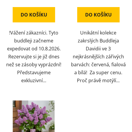
DO KOŠÍKU
DO KOŠÍKU
!Vážení zákazníci. Tyto
Unikátní kolekce
buddleji začneme
zakrslých Buddleja
expedovat od 10.8.2026.
Davidii ve 3
Rezervujte si je již dnes
nejkrásnějších zářivých
než se zásoby vyprázdní!
barvách: červená, fialová
Představujeme
a bílá! Za super cenu.
exkluzivní...
Proč právě motýlí...