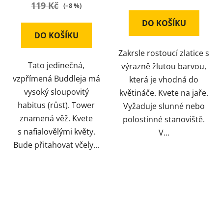
119 Kč
(–8 %)
DO KOŠÍKU
DO KOŠÍKU
Zakrsle rostoucí zlatice s
Tato jedinečná,
výrazně žlutou barvou,
vzpřímená Buddleja má
která je vhodná do
vysoký sloupovitý
květináče. Kvete na jaře.
habitus (růst). Tower
Vyžaduje slunné nebo
znamená věž. Kvete
polostinné stanoviště.
s nafialovělými květy.
V...
Bude přitahovat včely...