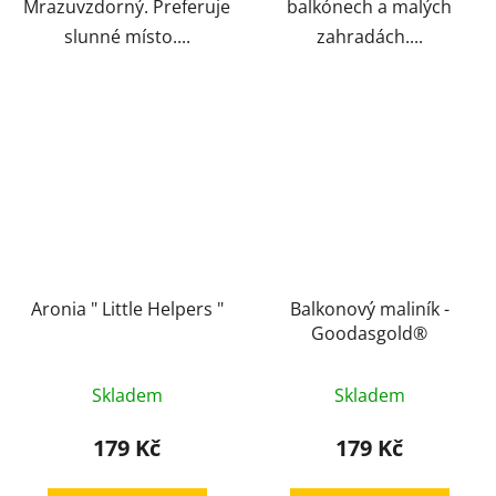
Mrazuvzdorný. Preferuje
balkónech a malých
slunné místo....
zahradách....
Aronia " Little Helpers "
Balkonový maliník -
Goodasgold®
Skladem
Skladem
179 Kč
179 Kč