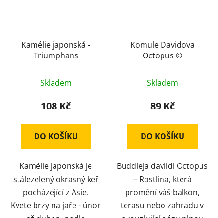
Kamélie japonská -
Komule Davidova
Triumphans
Octopus ©
Skladem
Skladem
108 Kč
89 Kč
DO KOŠÍKU
DO KOŠÍKU
Kamélie japonská je
Buddleja daviidi Octopus
stálezelený okrasný keř
– Rostlina, která
pocházející z Asie.
promění váš balkon,
Kvete brzy na jaře - únor
terasu nebo zahradu v