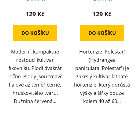
129 Kč
129 Kč
DO KOŠÍKU
DO KOŠÍKU
Moderní, kompaktně
Hortenzie 'Polestar'
rostoucí kultivar
(Hydrangea
fíkovníku. Plodí dvakrát
paniculata 'Polestar') je
ročně. Plody jsou tmavě
zakrslý kultivar latnaté
fialové až téměř černé,
hortenzie, který dorůstá
hruškovitého tvaru.
výšky a šířky pouze
Dužnina červená...
kolem 40 až 60...