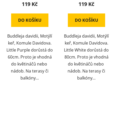
119 Kč
119 Kč
DO KOŠÍKU
DO KOŠÍKU
Buddleja davidii, Motýlí
Buddleja davidii, Motýlí
keř, Komule Davidova.
keř, Komule Davidova.
Little Purple dorůstá do
Little White dorůstá do
60cm. Proto je vhodná
80cm. Proto je vhodná
do květináčů nebo
do květináčů nebo
nádob. Na terasy či
nádob. Na terasy či
balkóny...
balkóny...