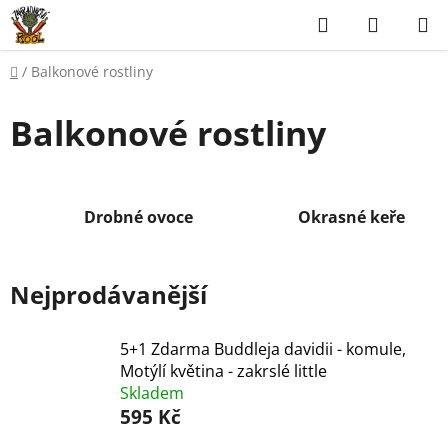
Přejít
Hledat
NÁKUP
na
KOŠÍK
obsah
Domů
/
Balkonové rostliny
Balkonové rostliny
Drobné ovoce
Okrasné keře
Nejprodávanější
5+1 Zdarma Buddleja davidii - komule,
Motýlí květina - zakrslé little
Skladem
595 Kč