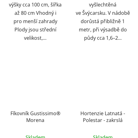
výšky cca 100 cm, šířka
vyšlechtěná
až 80 cm Vhodný i
ve Švýcarsku. V nádobě
pro menší zahrady
dorůstá přibližně 1
Plody jsou střední
metr, při výsadbě do
velikost,...
půdy cca 1,6–2...
Fíkovník Gustissimo®
Hortenzie Latnatá -
Morena
Polestar - zakrslá
Skladem
Skladem