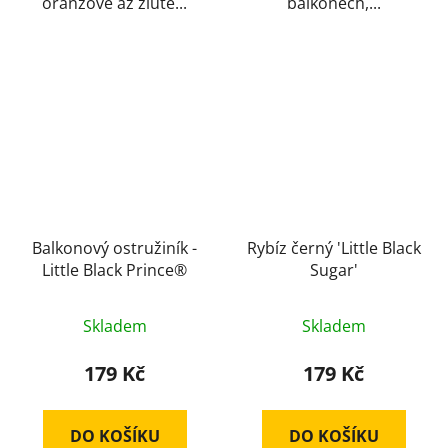
oranžové až žluté...
balkónech,...
Balkonový ostružiník -
Rybíz černý 'Little Black
Little Black Prince®
Sugar'
Skladem
Skladem
179 Kč
179 Kč
DO KOŠÍKU
DO KOŠÍKU