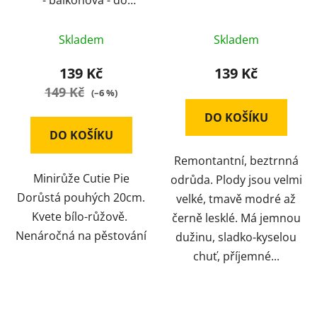
" - balkónová - do
nádob
Skladem
Skladem
139 Kč
139 Kč
149 Kč
(–6 %)
DO KOŠÍKU
DO KOŠÍKU
Remontantní, beztrnná
Minirůže Cutie Pie
odrůda. Plody jsou velmi
Dorůstá pouhých 20cm.
velké, tmavě modré až
Kvete bílo-růžově.
černě lesklé. Má jemnou
Nenáročná na pěstování
dužinu, sladko-kyselou
chuť, příjemné...