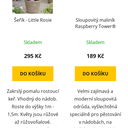
Šeřík - Little Rosie
Sloupovitý maliník
Raspberry Tower®
Skladem
Skladem
295 Kč
189 Kč
DO KOŠÍKU
DO KOŠÍKU
Zakrslý pomalu rostoucí
Velmi zajímavá a
keř. Vhodný do nádob.
moderní sloupovitá
Roste do výšky 1m -
odrůda, vyšlechtěná
1,5m. Květy jsou růžové
speciálně pro pěstování
až růžovofialové.
v nádobách, na