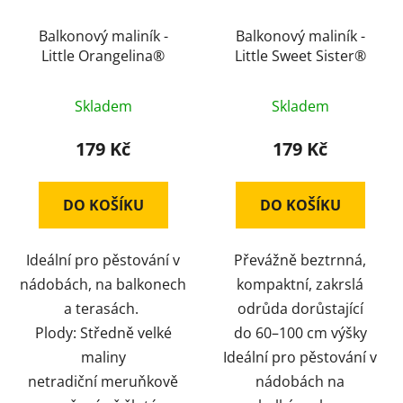
Balkonový maliník -
Balkonový maliník -
Little Orangelina®
Little Sweet Sister®
Skladem
Skladem
179 Kč
179 Kč
DO KOŠÍKU
DO KOŠÍKU
Ideální pro pěstování v
Převážně beztrnná,
nádobách, na balkonech
kompaktní, zakrslá
a terasách.
odrůda dorůstající
Plody: Středně velké
do 60–100 cm výšky
maliny
Ideální pro pěstování v
netradiční meruňkově
nádobách na