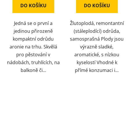
DO KOŠÍKU
DO KOŠÍKU
Jedná se o první a
Žlutoplodá, remontantní
jedinou přirozeně
(stáleplodící) odrůda,
kompaktní odrůdu
samosprašná Plody jsou
aronie na trhu. Skvělá
výrazně sladké,
pro pěstování v
aromatické, s nízkou
nádobách, truhlících, na
kyselostí Vhodné k
balkoně či...
přímé konzumaci i...