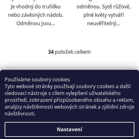
Je vhodný do truhlíku
odměnou. Sytě růžové,
nebo závěsných nádob.
plné květy vytváří
Odměnou jsou...
neuvěřitelný...
34
položek celkem
O
v
l
Z
á
á
Používáme soubory cookies
d
Kontakt
p
Tyto webové stránky používají soubory cookies a další
a
a
sledovací nástroje s cílem vylepšení uživatelského
c
info
@
zahradnictvi-rool.cz
prostředí, zobrazení přizpůsobeného obsahu a reklam,
t
í
analýzy návštěvnosti webových stránek a zjištění zdroje
í
p
+420728 841700
návštěvnosti.
r
v
k
Nastavení
y