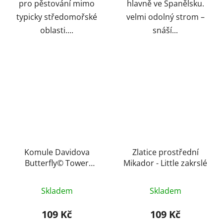
pro pěstování mimo
hlavně ve Španělsku.
typicky středomořské
velmi odolný strom –
oblasti....
snáší...
Komule Davidova
Zlatice prostřední
Butterfly© Tower
Mikador - Little zakrslé
magenta
Skladem
Skladem
109 Kč
109 Kč