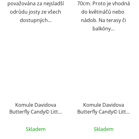
považována za nejsladší
70cm. Proto je vhodná
odrůdu josty ze všech
do květináčů nebo
dostupných...
nádob. Na terasy či
balkóny...
Komule Davidova
Komule Davidova
Butterfly Candy© Little
Butterfly Candy© Little
Purple
Ruby
Skladem
Skladem