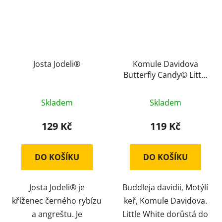
Josta Jodeli®
Komule Davidova
Butterfly Candy© Little
Pink
Skladem
Skladem
129 Kč
119 Kč
DO KOŠÍKU
DO KOŠÍKU
Josta Jodeli® je
Buddleja davidii, Motýlí
kříženec černého rybízu
keř, Komule Davidova.
a angreštu. Je
Little White dorůstá do