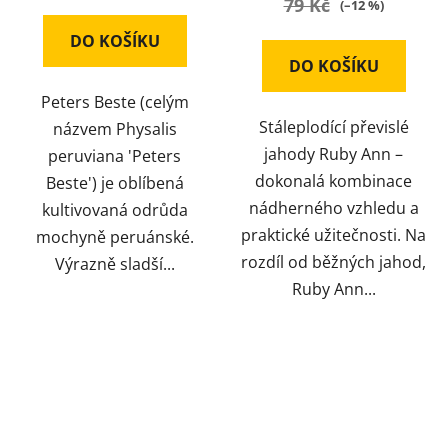
79 Kč
(–12 %)
DO KOŠÍKU
DO KOŠÍKU
Peters Beste (celým
Stáleplodící převislé
názvem Physalis
jahody Ruby Ann –
peruviana 'Peters
dokonalá kombinace
Beste') je oblíbená
nádherného vzhledu a
kultivovaná odrůda
praktické užitečnosti. Na
mochyně peruánské.
rozdíl od běžných jahod,
Výrazně sladší...
Ruby Ann...