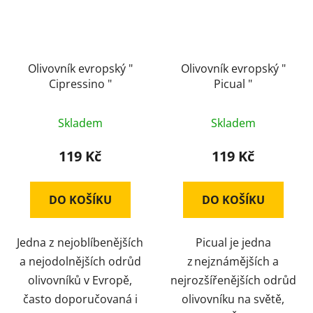
Olivovník evropský "
Olivovník evropský "
Cipressino "
Picual "
Skladem
Skladem
119 Kč
119 Kč
DO KOŠÍKU
DO KOŠÍKU
Jedna z nejoblíbenějších
Picual je jedna
a nejodolnějších odrůd
z nejznámějších a
olivovníků v Evropě,
nejrozšířenějších odrůd
často doporučovaná i
olivovníku na světě,