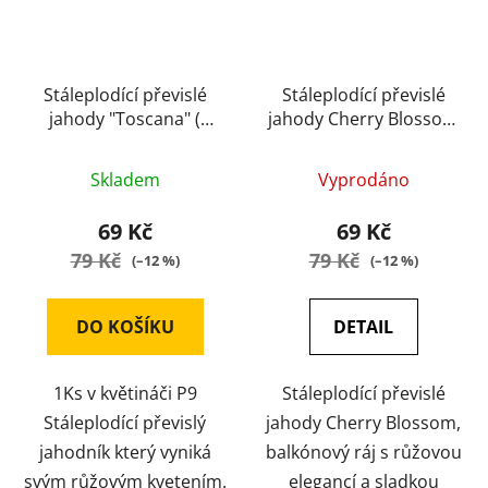
Stáleplodící převislé
Stáleplodící převislé
jahody "Toscana" (
jahody Cherry Blossom
kontejner )
( kontejner )
Skladem
Vyprodáno
69 Kč
69 Kč
79 Kč
79 Kč
(–12 %)
(–12 %)
DO KOŠÍKU
DETAIL
1Ks v květináči P9
Stáleplodící převislé
Stáleplodící převislý
jahody Cherry Blossom,
jahodník který vyniká
balkónový ráj s růžovou
svým růžovým kvetením.
elegancí a sladkou