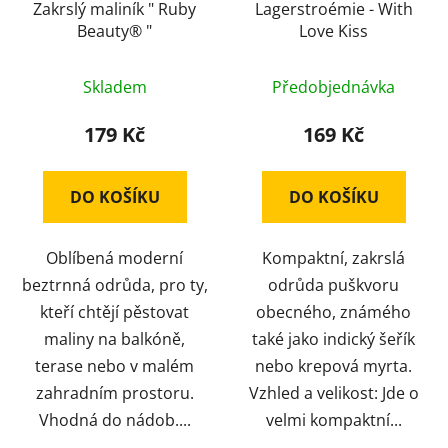
Zakrslý maliník " Ruby
Lagerstroémie - With
Beauty® "
Love Kiss
Skladem
Předobjednávka
179 Kč
169 Kč
DO KOŠÍKU
DO KOŠÍKU
Oblíbená moderní
Kompaktní, zakrslá
beztrnná odrůda, pro ty,
odrůda puškvoru
kteří chtějí pěstovat
obecného, známého
maliny na balkóně,
také jako indický šeřík
terase nebo v malém
nebo krepová myrta.
zahradním prostoru.
Vzhled a velikost: Jde o
Vhodná do nádob....
velmi kompaktní...