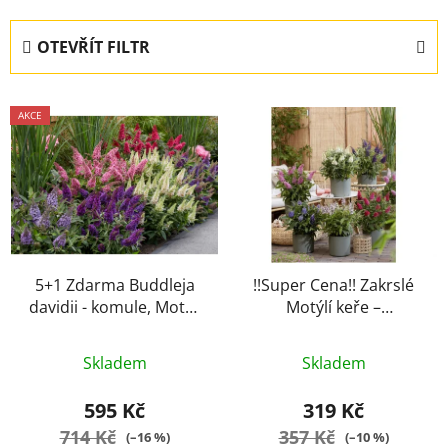
z
e
OTEVŘÍT FILTR
n
í
V
p
AKCE
ý
r
p
o
i
d
s
u
p
k
r
t
o
5+1 Zdarma Buddleja
!!Super Cena!! Zakrslé
ů
davidii - komule, Motýlí
Motýlí keře –
d
květina - zakrslé little
Nejkrásnější trojice
u
zářivých barev pro vaši
k
Skladem
Skladem
zahradu a balkón.
t
Červená, fialová, bílá.
595 Kč
319 Kč
ů
714 Kč
357 Kč
(–16 %)
(–10 %)