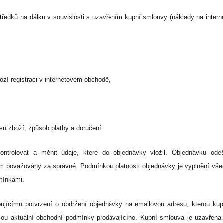
ředků na dálku v souvislosti s uzavřením kupní smlouvy (náklady na internet
ozí registraci v internetovém obchodě,
sů zboží, způsob platby a doručení.
trolovat a měnit údaje, které do objednávky vložil. Objednávku odešle
m považovány za správné. Podmínkou platnosti objednávky je vyplnění vše
mínkami.
ujícímu potvrzení o obdržení objednávky na emailovou adresu, kterou kupuj
sou aktuální obchodní podmínky prodávajícího. Kupní smlouva je uzavřena a