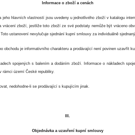
Informace o zboží a cenách
a jeho hlavních vlastností jsou uvedeny u jednotlivého zboží v katalogu in
a vrácení zboží, jestliže toto zboží ze své podstaty nemůže být vráceno obv
 Toto ustanovení nevylučuje sjednání kupní smlouvy za individuálně sjedna
o obchodu je informativního charakteru a prodávající není povinen uzavřít k
kladech spojených s balením a dodáním zboží. Informace o nákladech spoj
v rámci území České republiky.
at, nedohodne-li se prodávající s kupujícím jinak.
III.
Objednávka a uzavření kupní smlouvy