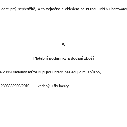
 dostupný nepřetržitě, a to zejména s ohledem na nutnou údržbu hardwaro
.
V.
Platební podmínky a dodání zboží
e kupní smlouvy může kupující uhradit následujícími způsoby:
č
2803533950
/2010
….., vedený u
fio banky
…..