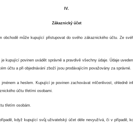
IV.
Zákaznický účet
vém obchodě může kupující přistupovat do svého zákaznického účtu. Ze své
.
í je kupující povinen uvádět správně a pravdivě všechny údaje. Údaje uvedené
kém účtu a při objednávání zboží jsou prodávajícím považovány za správné.
jménem a heslem. Kupující je povinen zachovávat mlčenlivost, ohledně in
znického účtu třetími osobami.
čtu třetím osobám.
případě, když kupující svůj uživatelský účet déle nevyužívá, či v případě, k