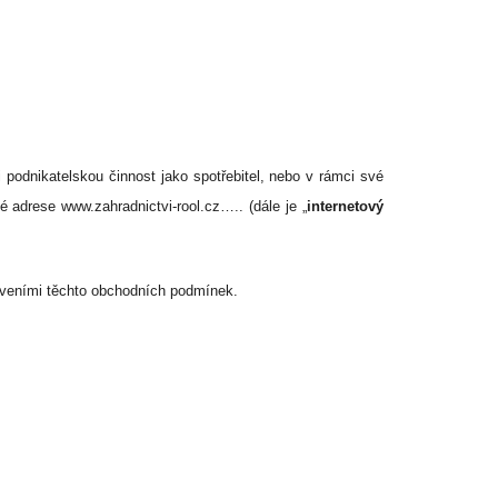
podnikatelskou činnost jako spotřebitel, nebo v rámci své
vé adrese
www.zahradnictvi-rool.cz
….
. (dále je „
internetový
oveními těchto obchodních podmínek.