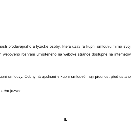
sti prodávajícího a fyzické osoby, která uzavírá kupní smlouvu mimo svoji 
vím webového rozhraní umístěného na webové stránce dostupné na interneto
upní smlouvy. Odchylná ujednání v kupní smlouvě mají přednost před ustan
eském jazyce
.
II.