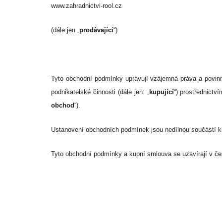
www.zahradnictvi
-rool.cz
(dále jen „
prodávající
“)
Tyto obchodní podmínky upravují vzájemná práva a povinno
podnikatelské činnosti (dále jen: „
kupující
“) prostřednict
obchod
“).
Ustanovení obchodních podmínek jsou nedílnou součástí k
Tyto obchodní podmínky a kupní smlouva se uzavírají v č