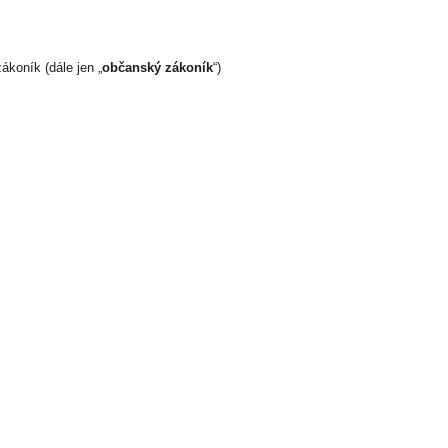
ákoník (dále jen „
občanský zákoník
“)