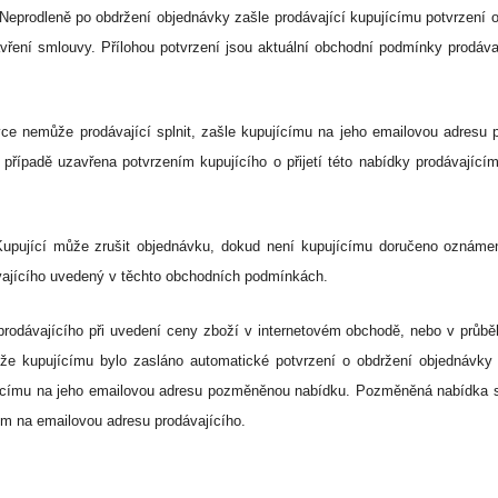
 Neprodleně po obdržení objednávky zašle prodávající kupujícímu potvrzení o
avření smlouvy. Přílohou potvrzení jsou aktuální obchodní podmínky prodá
vce nemůže prodávající splnit, zašle kupujícímu na jeho emailovou adres
řípadě uzavřena potvrzením kupujícího o přijetí této nabídky prodávajíc
upující může zrušit objednávku, dokud není kupujícímu doručeno oznámení
ávajícího uvedený v těchto obchodních podmínkách.
prodávajícího při uvedení ceny zboží v internetovém obchodě, nebo v průbě
 že kupujícímu bylo zasláno automatické potvrzení o obdržení objednávk
jícímu na jeho emailovou adresu pozměněnou nabídku. Pozměněná nabídka 
cím na emailovou adresu prodávajícího.