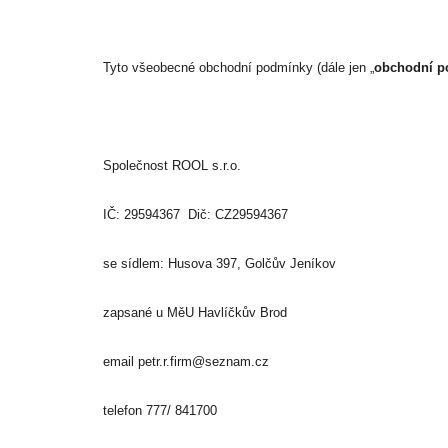
Tyto všeobecné obchodní podmínky (dále jen „
obchodní p
Společnost ROOL s.r.o.
IČ: 29594367 Dič: CZ29594367
se sídlem:
Husova 397, Golčův Jeníkov
zapsané u MěU Havlíčkův Brod
email
petr.r.firm@seznam.cz
telefon
777/ 841700