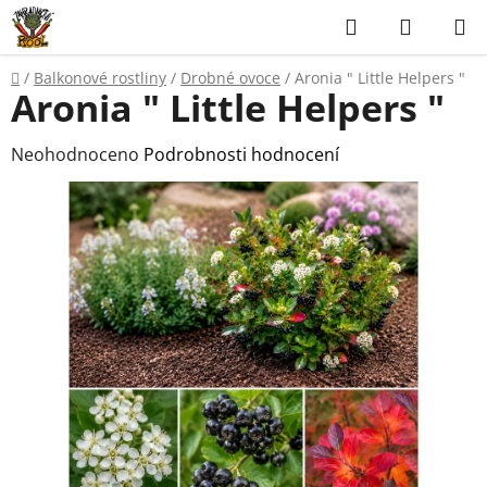
Přejít
Hledat
NÁKUP
na
KOŠÍK
obsah
Domů
/
Balkonové rostliny
/
Drobné ovoce
/
Aronia " Little Helpers "
Aronia " Little Helpers "
Průměrné
Neohodnoceno
Podrobnosti hodnocení
hodnocení
produktu
je
0,0
z
5
hvězdiček.