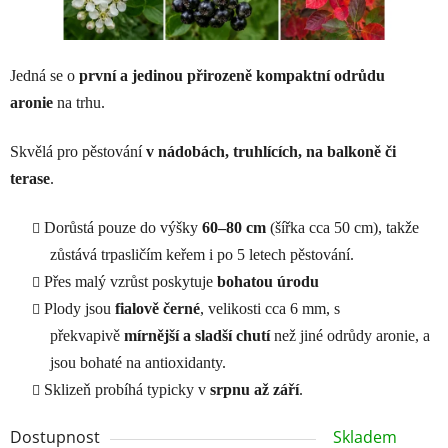
Jedná se o
první a jedinou přirozeně kompaktní odrůdu
aronie
na trhu.
Skvělá pro pěstování
v nádobách, truhlících, na balkoně či
terase
.
Dorůstá pouze do výšky
60–80 cm
(šířka cca 50 cm), takže
zůstává trpasličím keřem i po 5 letech pěstování.
Přes malý vzrůst poskytuje
bohatou úrodu
Plody jsou
fialově černé
, velikosti cca 6 mm, s
překvapivě
mírnější a sladší chutí
než jiné odrůdy aronie, a
jsou bohaté na antioxidanty.
Sklizeň probíhá typicky v
srpnu až září
.
Dostupnost
Skladem