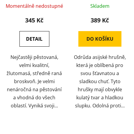
Momentálně nedostupné
Skladem
345 Kč
389 Kč
DETAIL
DO KOŠÍKU
Nejčastěji pěstovaná,
Odrůda asijské hrušně,
velmi kvalitní,
která je oblíbená pro
žlutomasá, středně raná
svou šťavnatou a
broskvoň. Je velmi
sladkou chuť. Tyto
nenáročná na pěstování
hrušky mají obvykle
a vhodná do všech
kulatý tvar a hladkou
oblastí. Vyniká svoji...
slupku. Odolná proti...