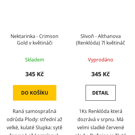
Nektarinka - Crimson
Slivoň - Althanova
Gold v květináči
(Renklóda) 7l květináč
Skladem
Vyprodáno
345 Kč
345 Kč
DO KOŠÍKU
DETAIL
Raná samosprašná
1Ks Renklóda která
odrůda Plody: střední až
dozrává v srpnu. Má
velké, kulaté Slupka: sytě
velmi sladké červené