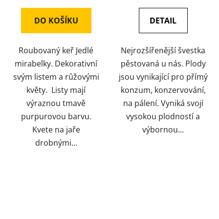
DO KOŠÍKU
DETAIL
Roubovaný keř Jedlé
Nejrozšířenější švestka
mirabelky. Dekorativní
pěstovaná u nás. Plody
svým listem a růžovými
jsou vynikající pro přímý
květy. Listy mají
konzum, konzervování,
výraznou tmavě
na pálení. Vyniká svojí
purpurovou barvu.
vysokou plodností a
Kvete na jaře
výbornou...
drobnými...