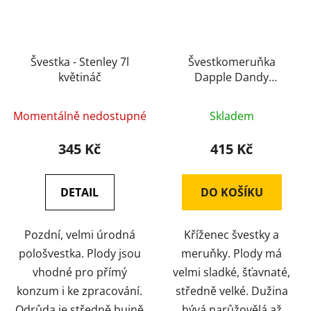
Švestka - Stenley 7l
Švestkomeruňka
květináč
Dapple Dandy
kontejner 7l
Momentálně nedostupné
Skladem
345 Kč
415 Kč
DETAIL
DO KOŠÍKU
Pozdní, velmi úrodná
Kříženec švestky a
pološvestka. Plody jsou
meruňky. Plody má
vhodné pro přímý
velmi sladké, šťavnaté,
konzum i ke zpracování.
středně velké. Dužina
Odrůda je středně bujně
bývá narůžovělá až