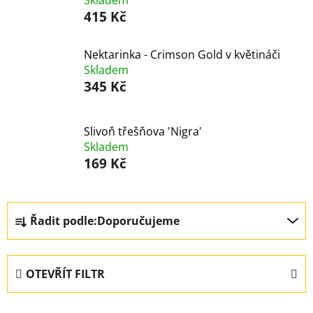
Skladem
415 Kč
Nektarinka - Crimson Gold v květináči
Skladem
345 Kč
Slivoň třešňova 'Nigra'
Skladem
169 Kč
Ř
Řadit podle:
Doporučujeme
a
z
e
OTEVŘÍT FILTR
n
í