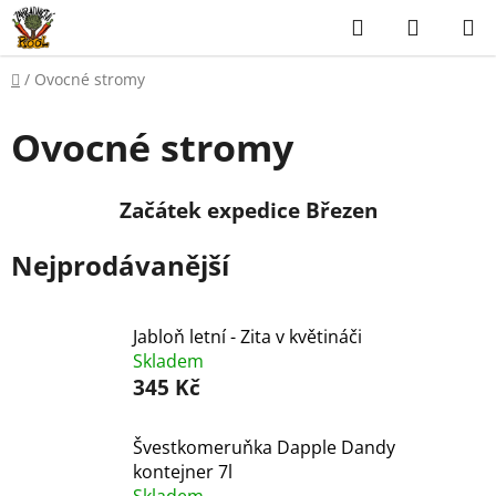
Přejít
Hledat
NÁKUP
na
KOŠÍK
obsah
Domů
/
Ovocné stromy
Ovocné stromy
Začátek expedice Březen
Nejprodávanější
Jabloň letní - Zita v květináči
Skladem
345 Kč
Švestkomeruňka Dapple Dandy
kontejner 7l