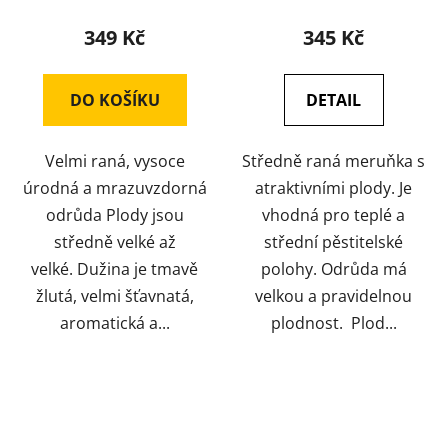
349 Kč
345 Kč
DO KOŠÍKU
DETAIL
Velmi raná, vysoce
Středně raná meruňka s
úrodná a mrazuvzdorná
atraktivními plody. Je
odrůda Plody jsou
vhodná pro teplé a
středně velké až
střední pěstitelské
velké. Dužina je tmavě
polohy. Odrůda má
žlutá, velmi šťavnatá,
velkou a pravidelnou
aromatická a...
plodnost. Plod...