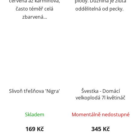
červená až karmínová,
plody. Dužnina je žlutá
často téměř celá
oddělitelná od pecky.
zbarvená...
Slivoň třešňova 'Nigra'
Švestka - Domácí
velkoplodá 7l květináč
Skladem
Momentálně nedostupné
169 Kč
345 Kč