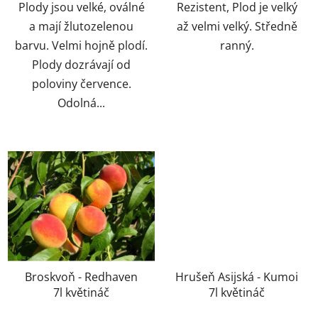
Plody jsou velké, oválné
Rezistent, Plod je velký
a mají žlutozelenou
až velmi velký. Středně
barvu. Velmi hojně plodí.
ranný.
Plody dozrávají od
poloviny července.
Odolná...
Broskvoň - Redhaven
Hrušeň Asijská - Kumoi
7l květináč
7l květináč