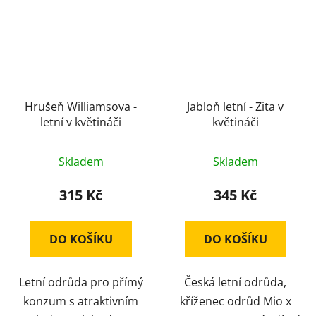
Hrušeň Williamsova -
Jabloň letní - Zita v
letní v květináči
květináči
Skladem
Skladem
315 Kč
345 Kč
DO KOŠÍKU
DO KOŠÍKU
Letní odrůda pro přímý
Česká letní odrůda,
konzum s atraktivním
kříženec odrůd Mio x