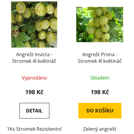
V
p
ý
r
p
o
i
d
s
u
p
k
r
t
o
Angrešt Invicta -
Angrešt Prima -
ů
Stromek 4l květináč
Stromek 4l květináč
d
u
k
Vyprodáno
Skladem
t
198 Kč
198 Kč
ů
DETAIL
DO KOŠÍKU
1Ks Stromek Rezistentní
Zelený angrešt