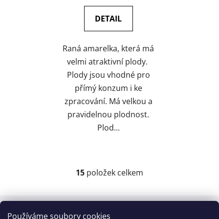
DETAIL
Raná amarelka, která má
velmi atraktivní plody.
Plody jsou vhodné pro
přímý konzum i ke
zpracování. Má velkou a
pravidelnou plodnost.
Plod...
15
položek celkem
O
v
l
Z
á
á
Používáme soubory cookies