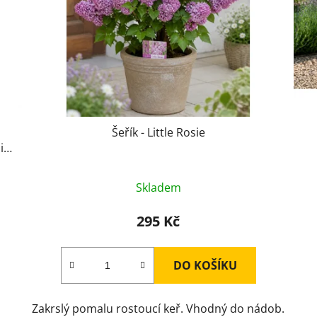
Šeřík - Little Rosie
i
Skladem
295 Kč
DO KOŠÍKU
Zakrslý pomalu rostoucí keř. Vhodný do nádob.