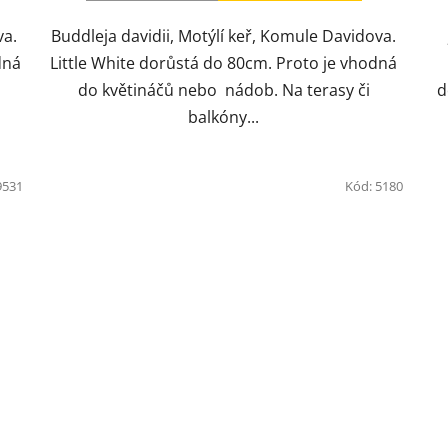
va.
Buddleja davidii, Motýlí keř, Komule Davidova.
dná
Little White dorůstá do 80cm. Proto je vhodná
do květináčů nebo nádob. Na terasy či
d
balkóny...
9531
Kód:
5180