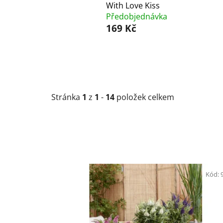
With Love Kiss
Předobjednávka
169 Kč
Stránka
1
z
1
-
14
položek celkem
V
ý
Kód:
p
i
s