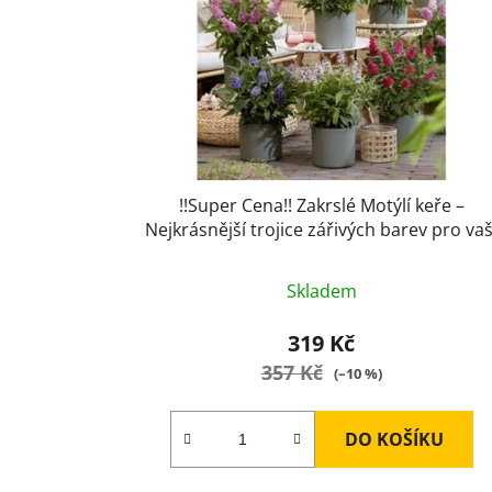
p
r
o
d
u
k
t
!!Super Cena!! Zakrslé Motýlí keře –
ů
Nejkrásnější trojice zářivých barev pro vaš
zahradu a balkón. Červená, fialová, bílá.
Skladem
319 Kč
357 Kč
(–10 %)
DO KOŠÍKU