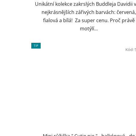
Unikátní kolekce zakrslých Buddleja Davidii 
nejkrásnějších zářivých barvách: červená
fialová a bílá! Za super cenu. Proč právě
motýlí...
TIP
Kód:
Mini růžička " Cutie pie " - balkónová - do