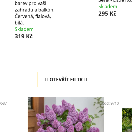
Šeřík - Little Ro
barev pro vaši
Skladem
zahradu a balkón.
295 Kč
Červená, fialová,
bílá.
Skladem
319 Kč
OTEVŘÍT FILTR
9687
Kód:
9710