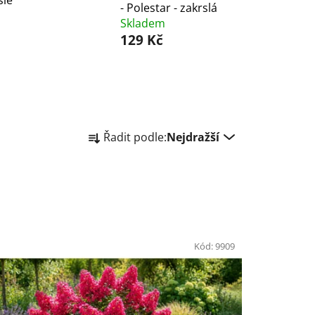
sie
- Polestar - zakrslá
Skladem
129 Kč
Ř
Řadit podle:
Nejdražší
a
z
e
n
í
p
Kód:
9909
r
o
d
u