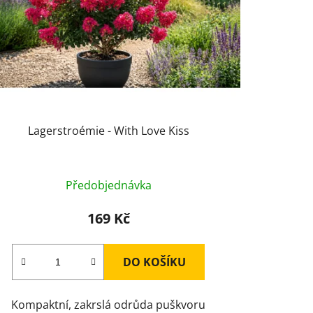
k
t
ů
Lagerstroémie - With Love Kiss
Předobjednávka
169 Kč
DO KOŠÍKU
Kompaktní, zakrslá odrůda puškvoru