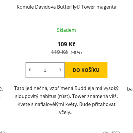
Komule Davidova Butterfly© Tower magenta
Skladem
109 Kč
119 Kč
(–8 %)
DO KOŠÍKU
Tato jedinečná, vzpřímená Buddleja má vysoký
ě,
ba
sloupovitý habitus (růst). Tower znamená věž.
–
Kvete s nafialovělými květy. Bude přitahovat
včely...
9501
Kód:
5979