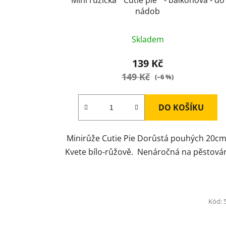
nádob
Skladem
139 Kč
149 Kč
(–6 %)
DO KOŠÍKU
Minirůže Cutie Pie Dorůstá pouhých 20cm
Kvete bílo-růžově. Nenáročná na pěstová
Kód: