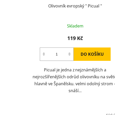
Olivovník evropský " Picual "
Skladem
119 Kč
DO KOŠÍKU
Picual je jedna z nejznámějších a
nejrozšířenějších odrůd olivovníku na svět
hlavně ve Španělsku. velmi odolný strom 
snáší...
Kód: