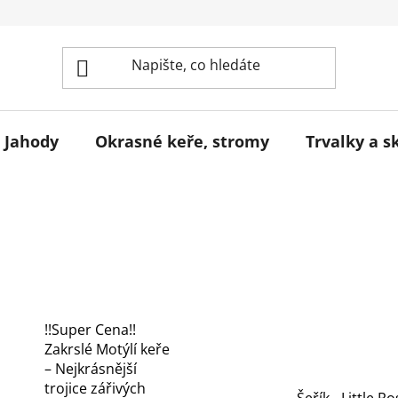
Jahody
Okrasné keře, stromy
Trvalky a s
!!Super Cena!!
Zakrslé Motýlí keře
– Nejkrásnější
trojice zářivých