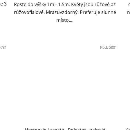
ve 3
Roste do výšky 1m - 1,5m. Květy jsou růžové až
,
růžovofialové. Mrazuvzdorný. Preferuje slunné
n
místo....
5781
Kód:
5801
Hortenzie Latnatá - Polestar - zakrslá
Ko