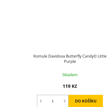
Komule Davidova Butterfly Candy© Little
Purple
Skladem
119 Kč
DO KOŠÍKU