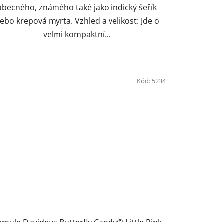
obecného, známého také jako indický šeřík
ebo krepová myrta. Vzhled a velikost: Jde o
velmi kompaktní...
Kód:
5234
mule Davidova Butterfly Candy© Little Pink