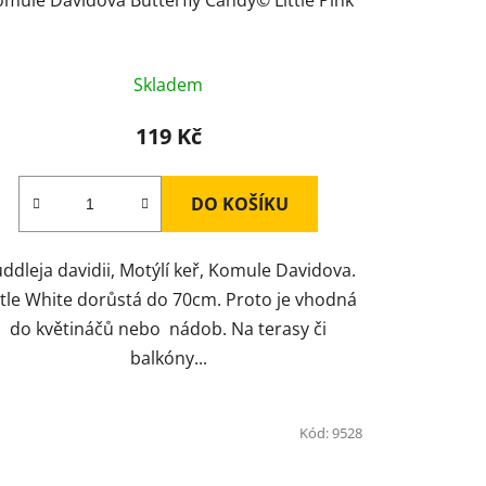
Skladem
119 Kč
DO KOŠÍKU
ddleja davidii, Motýlí keř, Komule Davidova.
ttle White dorůstá do 70cm. Proto je vhodná
do květináčů nebo nádob. Na terasy či
balkóny...
Kód:
9528