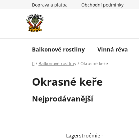
Přejít
Doprava a platba
Obchodní podmínky
na
obsah
Balkonové rostliny
Vinná réva
Domů
/
Balkonové rostliny
/
Okrasné keře
Okrasné keře
Nejprodávanější
Lagerstroémie -