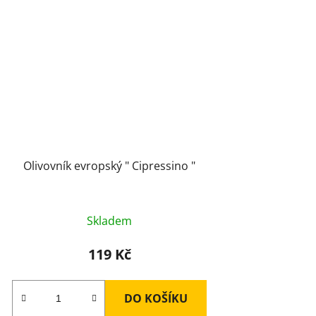
Olivovník evropský " Cipressino "
Skladem
119 Kč
DO KOŠÍKU