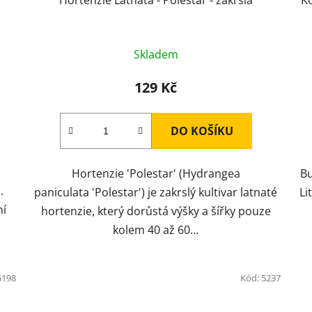
Skladem
129 Kč
DO KOŠÍKU
Hortenzie 'Polestar' (Hydrangea
Bu
.
paniculata 'Polestar') je zakrslý kultivar latnaté
Li
ní
hortenzie, který dorůstá výšky a šířky pouze
kolem 40 až 60...
5198
Kód:
5237