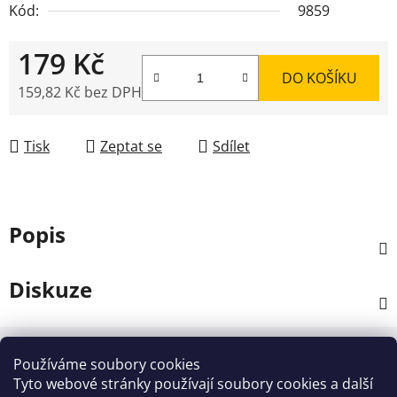
Kód:
9859
179 Kč
DO KOŠÍKU
159,82 Kč bez DPH
Měrná cena:
Tisk
Zeptat se
Sdílet
Popis
Diskuze
Z
á
Používáme soubory cookies
Kontakt
p
Tyto webové stránky používají soubory cookies a další