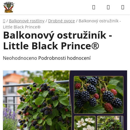
Přejít
Hledat
NÁKUP
na
KOŠÍK
obsah
Domů
/
Balkonové rostliny
/
Drobné ovoce
/
Balkonový ostružiník -
Little Black Prince®
Balkonový ostružiník -
Little Black Prince®
Průměrné
Neohodnoceno
Podrobnosti hodnocení
hodnocení
produktu
je
0,0
z
5
hvězdiček.