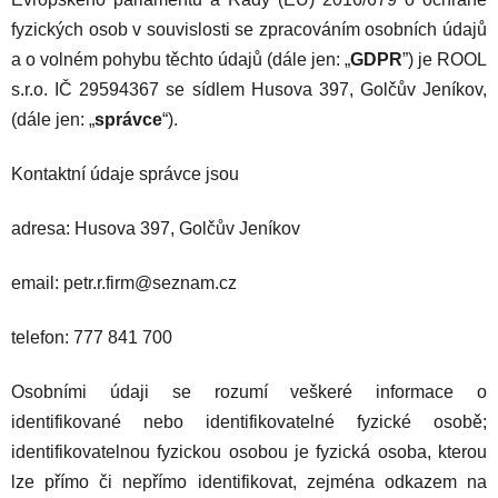
fyzických osob v souvislosti se zpracováním osobních údajů
a o volném pohybu těchto údajů (dále jen: „
GDPR
”) je ROOL
s.r.o.
IČ 29594367
s
e sídlem
Husova 397, Golčův Jeníkov,
(dále jen: „
správce
“).
Kontaktní údaje správce jsou
adresa:
Husova 397, Golčův Jeníkov
email:
petr.r.firm@seznam.cz
telefon:
777 841 700
Osobními údaji se rozumí veškeré informace o
identifikované nebo identifikovatelné fyzické osobě;
identifikovatelnou fyzickou osobou je fyzická osoba, kterou
lze přímo či nepřímo identifikovat, zejména odkazem na