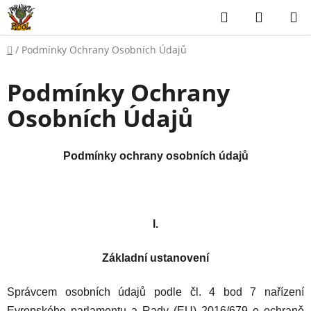
Přejít
Hledat
NÁKUP
na
KOŠÍK
obsah
Domů
/
Podmínky Ochrany Osobních Údajů
Podmínky Ochrany
Osobních Údajů
Podmínky ochrany osobních údajů
I.
Základní ustanovení
Správcem osobních údajů podle čl. 4 bod 7 nařízení
Evropského parlamentu a Rady (EU) 2016/679 o ochraně