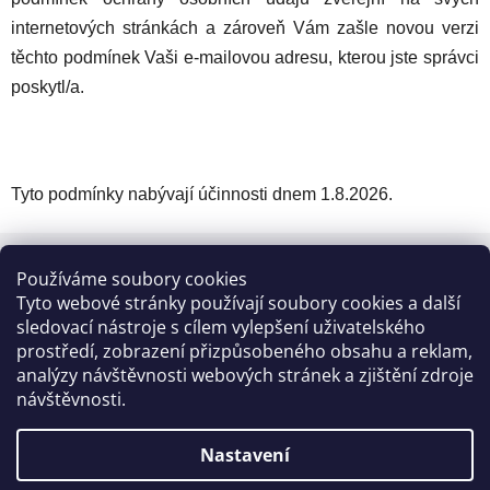
internetových stránkách a zároveň Vám zašle novou verzi
těchto podmínek Vaši e-mailovou adresu, kterou jste správci
poskytl/a.
Tyto podmínky nabývají účinnosti dnem 1.8.2026.
Z
á
Používáme soubory cookies
Kontakt
p
Tyto webové stránky používají soubory cookies a další
a
sledovací nástroje s cílem vylepšení uživatelského
info
@
zahradnictvi-rool.cz
prostředí, zobrazení přizpůsobeného obsahu a reklam,
t
analýzy návštěvnosti webových stránek a zjištění zdroje
í
+420728 841700
návštěvnosti.
Nastavení