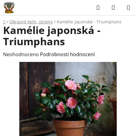
Přejít
Hledat
NÁKUP
na
KOŠÍK
obsah
Domů
/
Okrasné keře, stromy
/
Kamélie japonská - Triumphans
Kamélie japonská -
Triumphans
Průměrné
Neohodnoceno
Podrobnosti hodnocení
hodnocení
produktu
je
0,0
z
5
hvězdiček.