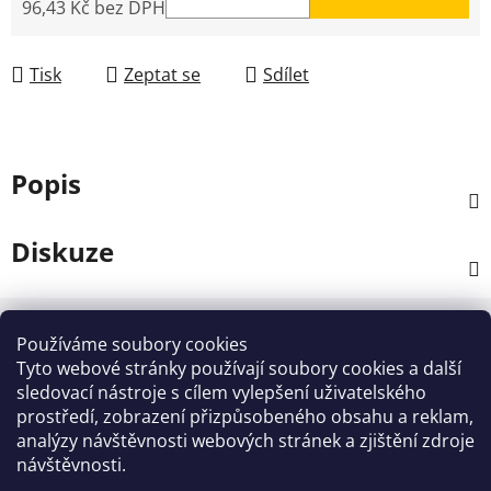
96,43 Kč bez DPH
Měrná cena:
Tisk
Zeptat se
Sdílet
Popis
Diskuze
Z
á
Používáme soubory cookies
Kontakt
p
Tyto webové stránky používají soubory cookies a další
a
sledovací nástroje s cílem vylepšení uživatelského
info
@
zahradnictvi-rool.cz
prostředí, zobrazení přizpůsobeného obsahu a reklam,
t
analýzy návštěvnosti webových stránek a zjištění zdroje
í
+420728 841700
návštěvnosti.