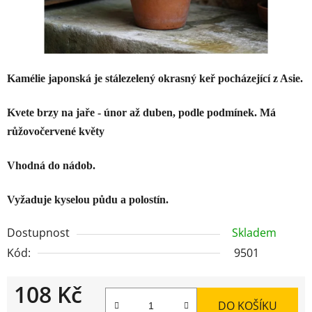
Kamélie japonská je stálezelený okrasný keř pocházející z Asie.
Kvete brzy na jaře - únor až duben, podle podmínek. Má
růžovočervené květy
Vhodná do nádob.
Vyžaduje kyselou půdu a polostín.
Dostupnost
Skladem
Kód:
9501
108 Kč
DO KOŠÍKU