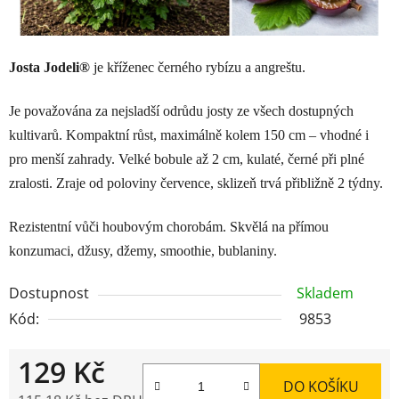
Josta Jodeli®
je kříženec černého rybízu a angreštu.
Je považována za nejsladší odrůdu josty ze všech dostupných
kultivarů. Kompaktní růst, maximálně kolem 150 cm – vhodné i
pro menší zahrady. Velké bobule až 2 cm, kulaté, černé při plné
zralosti. Zraje od poloviny července, sklizeň trvá přibližně 2 týdny.
Rezistentní vůči houbovým chorobám. Skvělá na přímou
konzumaci, džusy, džemy, smoothie, bublaniny.
Dostupnost
Skladem
Kód:
9853
129 Kč
DO KOŠÍKU