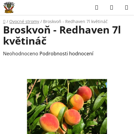
Přejít
Hledat
NÁKUP
na
KOŠÍK
obsah
Domů
/
Ovocné stromy
/
Broskvoň - Redhaven 7l květináč
Broskvoň - Redhaven 7l
květináč
Průměrné
Neohodnoceno
Podrobnosti hodnocení
hodnocení
produktu
je
0,0
z
5
hvězdiček.