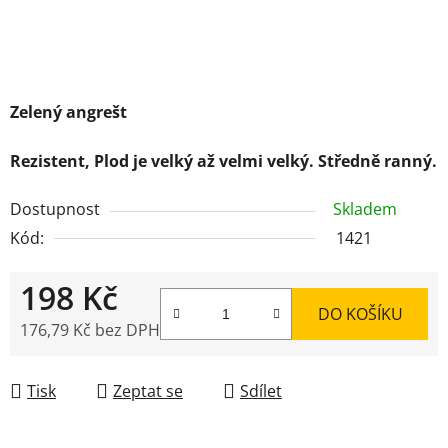
Zelený angrešt
Rezistent, Plod je velký až velmi velký. Středně ranný.
Dostupnost
Skladem
Kód:
1421
198 Kč
DO KOŠÍKU
176,79 Kč bez DPH
Měrná cena:
Tisk
Zeptat se
Sdílet