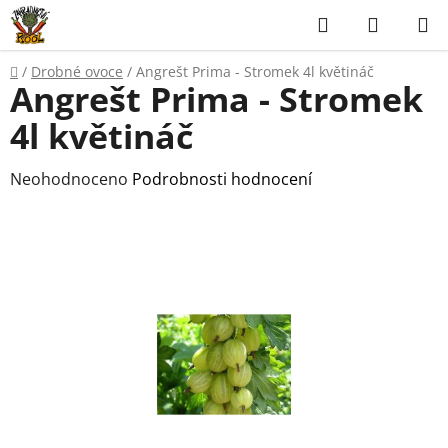
Přejít
Hledat
NÁKUP
na
KOŠÍK
obsah
Domů
/
Drobné ovoce
/
Angrešt Prima - Stromek 4l květináč
Angrešt Prima - Stromek
4l květináč
Průměrné
Neohodnoceno
Podrobnosti hodnocení
hodnocení
produktu
je
0,0
z
5
hvězdiček.