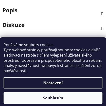
Popis
Diskuze
Z
á
Používáme soubory cookies
Kontakt
p
Tyto webové stránky používají soubory cookies a další
a
sledovací nástroje s cílem vylepšení uživatelského
info
@
zahradnictvi-rool.cz
prostředí, zobrazení přizpůsobeného obsahu a reklam,
t
analýzy návštěvnosti webových stránek a zjištění zdroje
í
+420728 841700
návštěvnosti.
Nastavení
Vytvořil Shoptet
Souhlasím
Copyright 2026
ZAHRADNICTVI - ROOL
. Všechna
práva vyhrazena.