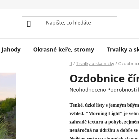
Jahody
Okrasné keře, stromy
Trvalky a s
Domů
/
Trvalky a skalničky
/
Ozdobnice
Ozdobnice čí
Průměrné
Neohodnoceno
Podrobnosti
hodnocení
Tenké, úzké listy s jemným bílým
produktu
vzhled. "Morning Light" je velm
je
zahradě texturu a pohyb, zejména 
0,0
nenáročná na údržbu a dobře s
z
Nejlépe roste na slunných stanov