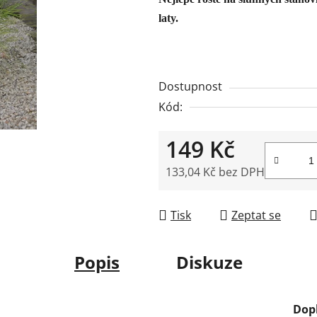
5
laty.
hvězdiček.
Dostupnost
Kód:
149 Kč
133,04 Kč bez DPH
Měrná cena:
Tisk
Zeptat se
Popis
Diskuze
Dop