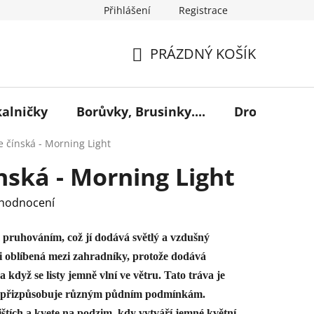
Přihlášení
Registrace
PRÁZDNÝ KOŠÍK
NÁKUPNÍ
KOŠÍK
kalničky
Borůvky, Brusinky....
Drobné ovoc
 čínská - Morning Light
nská - Morning Light
 hodnocení
 pruhováním, což jí dodává světlý a vzdušný
i oblíbená mezi zahradníky, protože dodává
když se listy jemně vlní ve větru. Tato tráva je
e přizpůsobuje různým půdním podmínkám.
ištích a kvete na podzim, kdy vytváří jemné květní