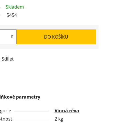
Skladem
5454
DO KOŠÍKU
Sdílet
lňkové parametry
gorie
Vinná réva
tnost
2 kg