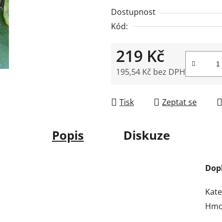
z
Dostupnost
5
Kód:
hvězdiček.
219 Kč
195,54 Kč bez DPH
Měrná cena:
Tisk
Zeptat se
Popis
Diskuze
Dop
Kate
Hmo