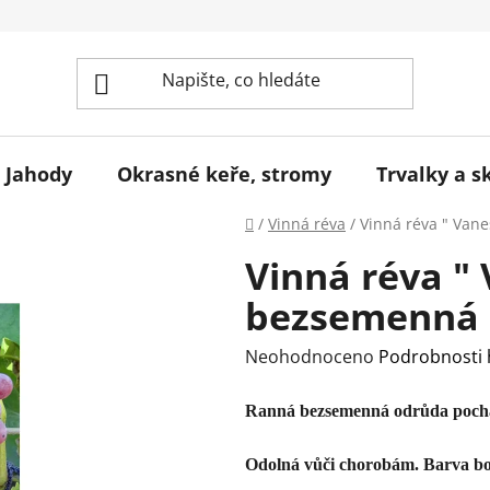
Jahody
Okrasné keře, stromy
Trvalky a s
Domů
/
Vinná réva
/
Vinná réva " Vane
Vinná réva " 
bezsemenná 2
Průměrné
Neohodnoceno
Podrobnosti
hodnocení
Ranná bezsemenná odrůda pochá
produktu
je
Odolná vůči chorobám. Barva bo
0,0