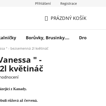
Přihlášení
Registrace
PRÁZDNÝ KOŠÍK
NÁKUPNÍ
KOŠÍK
kalničky
Borůvky, Brusinky....
Drobné ovoc
ssa " - bezsemenná 2l květináč
Vanessa " -
l květináč
 hodnocení
zející z Kanady.
bulí růžová až červená.