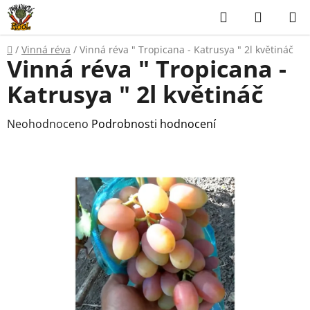
Přejít
Hledat
NÁKUP
na
KOŠÍK
obsah
Domů
/
Vinná réva
/
Vinná réva " Tropicana - Katrusya " 2l květináč
Vinná réva " Tropicana -
Katrusya " 2l květináč
Průměrné
Neohodnoceno
Podrobnosti hodnocení
hodnocení
produktu
je
0,0
z
5
hvězdiček.