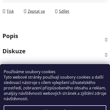
Měrná cena:
Tisk
Zeptat se
Sdílet
Popis
Diskuze
Z
á
Používáme soubory cookies
Kontakt
p
Tyto webové stránky používají soubory cookies a další
a
sledovací nástroje s cílem vylepšení uživatelského
info
@
zahradnictvi-rool.cz
prostředí, zobrazení přizpůsobeného obsahu a reklam,
t
analýzy návštěvnosti webových stránek a zjištění zdroje
í
+420728 841700
návštěvnosti.