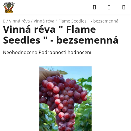
Přejít
Hledat
NÁKUP
na
KOŠÍK
obsah
Domů
/
Vinná réva
/
Vinná réva " Flame Seedles " - bezsemenná
Vinná réva " Flame
Seedles " - bezsemenná
Průměrné
Neohodnoceno
Podrobnosti hodnocení
hodnocení
produktu
je
0,0
z
5
hvězdiček.