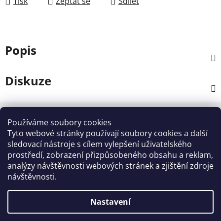
Tisk
Zeptat se
Sdílet
Popis
Diskuze
Z
á
Používáme soubory cookies
Kontakt
p
Tyto webové stránky používají soubory cookies a další
a
sledovací nástroje s cílem vylepšení uživatelského
info
@
zahradnictvi-rool.cz
prostředí, zobrazení přizpůsobeného obsahu a reklam,
t
analýzy návštěvnosti webových stránek a zjištění zdroje
í
+420728 841700
návštěvnosti.
Nastavení