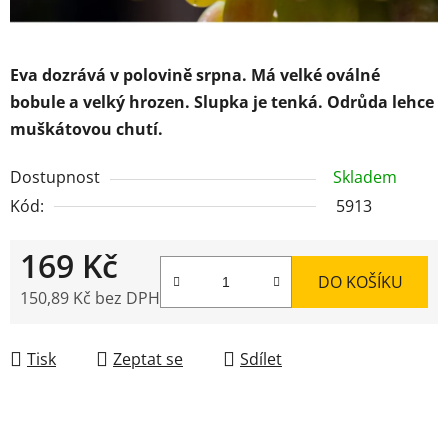
Eva dozrává v polovině srpna. Má velké oválné
bobule a velký hrozen. Slupka je tenká. Odrůda lehce
muškátovou chutí.
Dostupnost
Skladem
Kód:
5913
169 Kč
DO KOŠÍKU
150,89 Kč bez DPH
Měrná cena:
Tisk
Zeptat se
Sdílet