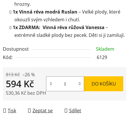
hrozny.
1x Vinná réva modrá Ruslan
– Velké plody, které
okouzlí svým vzhledem i chutí.
1x ZDARMA: Vinná réva růžová Vanessa
–
extrémně sladké plody bez pecek. Děti si ji zamilují.
Dostupnost
Skladem
Kód:
6129
813 Kč
–26 %
594 Kč
DO KOŠÍKU
530,36 Kč bez DPH
Měrná cena:
Tisk
Zeptat se
Sdílet