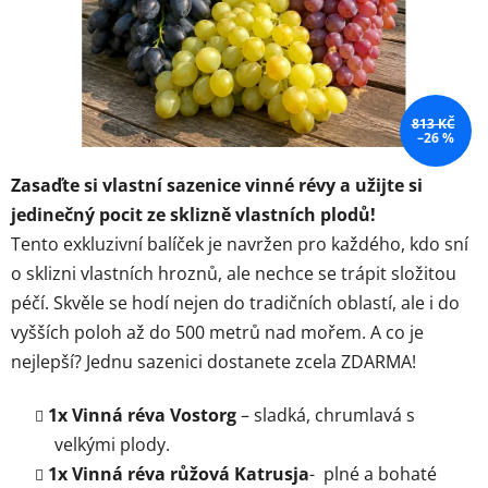
813 KČ
–26 %
Zasaďte si vlastní sazenice vinné révy a užijte si
jedinečný pocit ze sklizně vlastních plodů!
Tento exkluzivní balíček je navržen pro každého, kdo sní
o sklizni vlastních hroznů, ale nechce se trápit složitou
péčí. Skvěle se hodí nejen do tradičních oblastí, ale i do
vyšších poloh až do 500 metrů nad mořem. A co je
nejlepší? Jednu sazenici dostanete zcela ZDARMA!
1x Vinná réva Vostorg
– sladká, chrumlavá s
velkými plody.
1x Vinná réva růžová Katrusja
- plné a bohaté