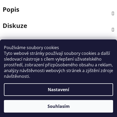
Popis
Diskuze
Z
á
Používáme soubory cookies
Kontakt
p
Tyto webové stránky používají soubory cookies a další
a
sledovací nástroje s cílem vylepšení uživatelského
info
@
zahradnictvi-rool.cz
prostředí, zobrazení přizpůsobeného obsahu a reklam,
t
analýzy návštěvnosti webových stránek a zjištění zdroje
í
+420728 841700
návštěvnosti.
Nastavení
Vytvořil Shoptet
Souhlasím
Copyright 2026
ZAHRADNICTVI - ROOL
. Všechna
práva vyhrazena.