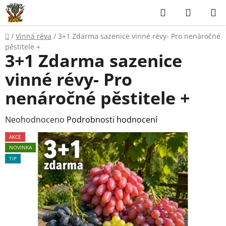
Přejít
Hledat
NÁKUP
na
KOŠÍK
obsah
Domů
/
Vinná réva
/
3+1 Zdarma sazenice vinné révy- Pro nenáročné
pěstitele +
3+1 Zdarma sazenice
vinné révy- Pro
nenáročné pěstitele +
Průměrné
Neohodnoceno
Podrobnosti hodnocení
hodnocení
AKCE
produktu
NOVINKA
je
TIP
0,0
z
5
hvězdiček.