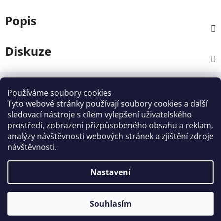
Popis
Diskuze
Z
á
Používáme soubory cookies
Kontakt
p
Tyto webové stránky používají soubory cookies a další
a
sledovací nástroje s cílem vylepšení uživatelského
info
@
zahradnictvi-rool.cz
prostředí, zobrazení přizpůsobeného obsahu a reklam,
t
analýzy návštěvnosti webových stránek a zjištění zdroje
í
+420728 841700
návštěvnosti.
Nastavení
Vytvořil Shoptet
Souhlasím
Copyright 2026
ZAHRADNICTVI - ROOL
. Všechna
práva vyhrazena.