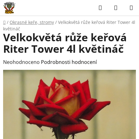
Přejít
Hledat
NÁKUP
na
KOŠÍK
obsah
Domů
/
Okrasné keře, stromy
/
Velkokvětá růže keřová Riter Tower 4l
květináč
Velkokvětá růže keřová
Riter Tower 4l květináč
Průměrné
Neohodnoceno
Podrobnosti hodnocení
hodnocení
produktu
je
0,0
z
5
hvězdiček.