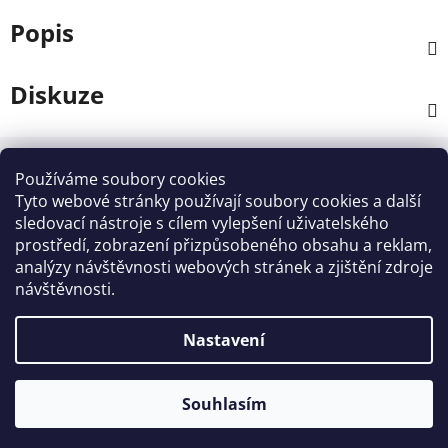
Popis
Diskuze
Z
á
Používáme soubory cookies
Kontakt
p
Tyto webové stránky používají soubory cookies a další
a
sledovací nástroje s cílem vylepšení uživatelského
info
@
zahradnictvi-rool.cz
prostředí, zobrazení přizpůsobeného obsahu a reklam,
t
analýzy návštěvnosti webových stránek a zjištění zdroje
í
+420728 841700
návštěvnosti.
Nastavení
Vytvořil Shoptet
Souhlasím
Copyright 2026
ZAHRADNICTVI - ROOL
. Všechna
práva vyhrazena.