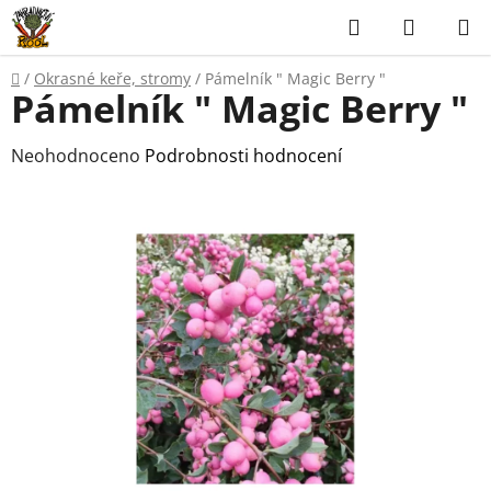
Přejít
Hledat
NÁKUP
na
KOŠÍK
obsah
Domů
/
Okrasné keře, stromy
/
Pámelník " Magic Berry "
Pámelník " Magic Berry "
Průměrné
Neohodnoceno
Podrobnosti hodnocení
hodnocení
produktu
je
0,0
z
5
hvězdiček.