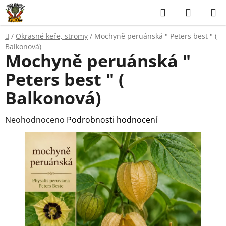
Přejít
Hledat
NÁKUP
na
KOŠÍK
obsah
Domů
/
Okrasné keře, stromy
/
Mochyně peruánská " Peters best " (
Balkonová)
Mochyně peruánská "
Peters best " (
Balkonová)
Průměrné
Neohodnoceno
Podrobnosti hodnocení
hodnocení
produktu
je
0,0
z
5
hvězdiček.