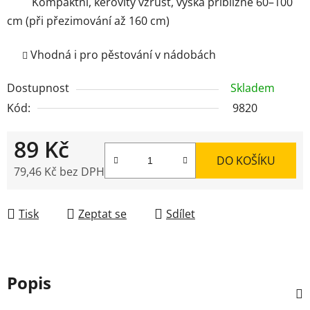
Kompaktní, keřovitý vzrůst, výška přibližně 60–100
cm (při přezimování až 160 cm)
Vhodná i pro pěstování v nádobách
Dostupnost
Skladem
Kód:
9820
89 Kč
DO KOŠÍKU
79,46 Kč bez DPH
Měrná cena:
Tisk
Zeptat se
Sdílet
Popis