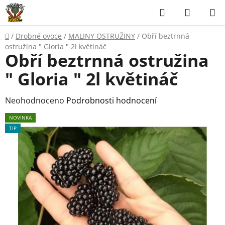
Přejít
Hledat
NÁKUP
na
KOŠÍK
obsah
Domů
/
Drobné ovoce
/
MALINY OSTRUŽINY
/
Obří beztrnná
ostružina " Gloria " 2l květináč
Obří beztrnná ostružina
" Gloria " 2l květináč
Průměrné
Neohodnoceno
Podrobnosti hodnocení
hodnocení
NOVINKA
produktu
TIP
je
0,0
z
5
hvězdiček.