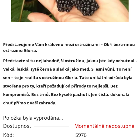
Představujeme Vám královnu mezi ostružinami – Obří beztrnnou
ostružinu Gloria.
Představte si tu nejlahodnější ostružinu, jakou jste kdy ochutnali.
Velká, lesklá, sytě černá a sladká jako med. S lesní vůní. To není
sen – to je realita s ostružinou Gloria. Tato unikátní odrůda byla
stvořena pro ty, kteří požadují od přírody to nejlepší. Bez
kompromisů. Bez trnů. Bez kyselé pachuti. Jen čistá, dokonalá
chuť přímo z Vaší zahrady.
Položka byla vyprodána…
Dostupnost
Momentálně nedostupné
Kód:
5976