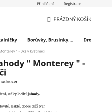
Přihlášení
Registrace
PRÁZDNÝ KOŠÍK
NÁKUPNÍ
KOŠÍK
kalničky
Borůvky, Brusinky....
Drobné ovoc
Monterey " - 3ks v květináči
jahody " Monterey " -
či
 hodnocení
ní, stáleplodící jahody.
ovité, lesklé, dobře drží tvar