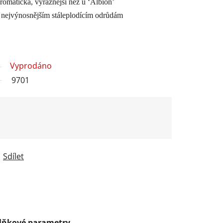
romatická, výraznější než u ‘Albion’
k nejvýnosnějším stáleplodícím odrůdám
Vyprodáno
9701
Sdílet
lňkové parametry