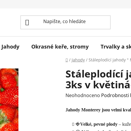
Jahody
Okrasné keře, stromy
Trvalky a s
Domů
/
Jahody
/
Stáleplodící jahody " 
Stáleplodící 
3ks v květiná
Průměrné
Neohodnoceno
Podrobnosti
hodnocení
Jahody Monterey jsou velmi kvalit
produktu
je
🍓
Velké, pevné plody
– kužel
0,0