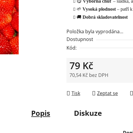
😋
Výborná chuť
– sladká, a
z
🌱
Vysoká plodnost
– patří 
5
🚚
Dobrá skladovatelnost
hvězdiček.
Položka byla vyprodána…
Dostupnost
Kód:
79 Kč
70,54 Kč bez DPH
Měrná cena:
Tisk
Zeptat se
Popis
Diskuze
Dop