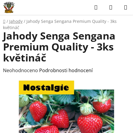
Přejít
Hledat
NÁKUP
na
KOŠÍK
obsah
Domů
/
Jahody
/
Jahody Senga Sengana Premium Quality - 3ks
květináč
Jahody Senga Sengana
Premium Quality - 3ks
květináč
Průměrné
Neohodnoceno
Podrobnosti hodnocení
hodnocení
produktu
je
0,0
z
5
hvězdiček.