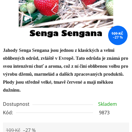
109 KČ
–27 %
Jahody Senga Sengana jsou jednou z klasických a velmi
oblíbených odrůd, zvláště v Evropě. Tato odrůda je známá pro
svou intenzivní chuť a aroma, což z ní činí oblíbenou volbu pro
výrobu džemů, marmelád a dalších zpracovaných produktů.
Plody jsou středně velké, tmavě červené a mají měkkou
dužninu.
Dostupnost
Skladem
Kód:
9873
109 Kč
–27 %