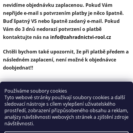
nevidíme objednávku zaplacenou. Pokud Vám
nepřijde e-mail s potvrzením platby je něco špatně.
Buď špatný VS nebo špatně zadaný e-mail. Pokud
Vám do 3 dnů nedorazí potvrzení o platbě
kontaktujte nás na
info@zahradnictvi-rool.cz
Chtěli bychom také upozornit, že při platbě předem a
následném zaplacení, není možné k objednávce
doobjednat!!
Z
á
Používáme soubory cookies
Kontakt
p
Tyto webové stránky používají soubory cookies a další
a
sledovací nástroje s cílem vylepšení uživatelského
info
@
zahradnictvi-rool.cz
prostředí, zobrazení přizpůsobeného obsahu a reklam,
t
analýzy návštěvnosti webových stránek a zjištění zdroje
í
+420728 841700
návštěvnosti.