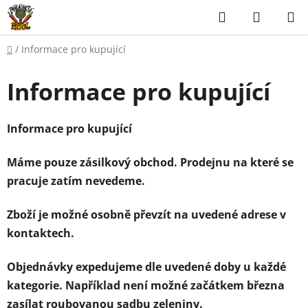
Přejít
Hledat
NÁKUP
na
KOŠÍK
obsah
Domů
/
Informace pro kupující
Informace pro kupující
Informace pro kupující
Máme pouze zásilkový obchod. Prodejnu na které se
pracuje zatím nevedeme.
Zboží je možné osobně převzít na uvedené adrese v
kontaktech.
Objednávky expedujeme dle uvedené doby u každé
kategorie. Například není možné začátkem března
zasílat roubovanou sadbu zeleniny.