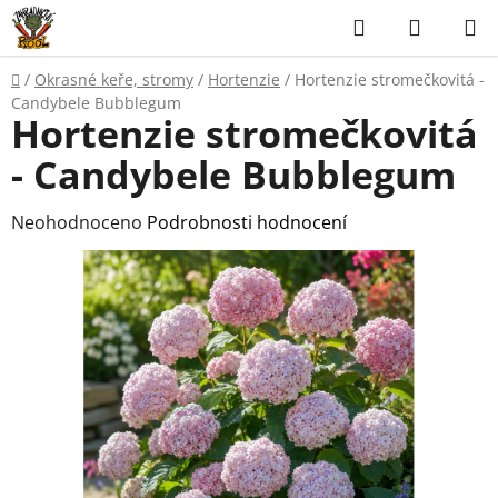
Přejít
Hledat
NÁKUP
na
KOŠÍK
obsah
Domů
/
Okrasné keře, stromy
/
Hortenzie
/
Hortenzie stromečkovitá -
Candybele Bubblegum
Hortenzie stromečkovitá
- Candybele Bubblegum
Průměrné
Neohodnoceno
Podrobnosti hodnocení
hodnocení
produktu
je
0,0
z
5
hvězdiček.