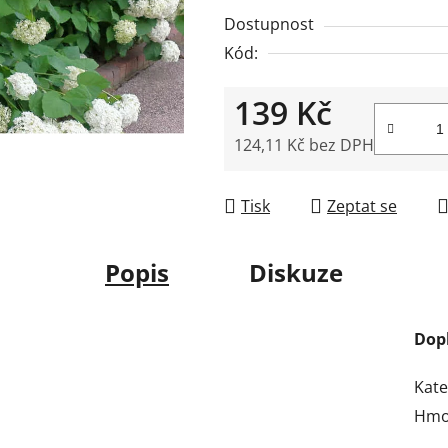
z
Dostupnost
5
Kód:
hvězdiček.
139 Kč
124,11 Kč bez DPH
Měrná cena:
Tisk
Zeptat se
Popis
Diskuze
Dop
Kate
Hmo