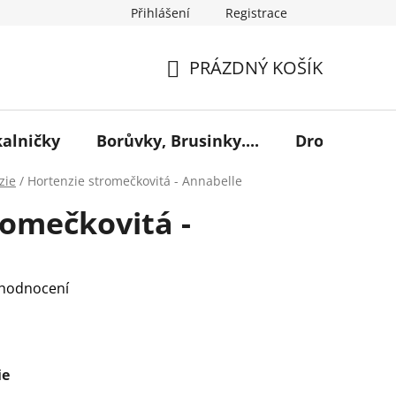
Přihlášení
Registrace
PRÁZDNÝ KOŠÍK
NÁKUPNÍ
KOŠÍK
kalničky
Borůvky, Brusinky....
Drobné ovoc
zie
/
Hortenzie stromečkovitá - Annabelle
romečkovitá -
 hodnocení
ie