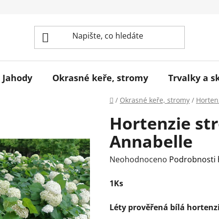
Jahody
Okrasné keře, stromy
Trvalky a s
Domů
/
Okrasné keře, stromy
/
Horten
Hortenzie st
Annabelle
Průměrné
Neohodnoceno
Podrobnosti
hodnocení
1Ks
produktu
je
Léty prověřená bílá hortenz
0,0