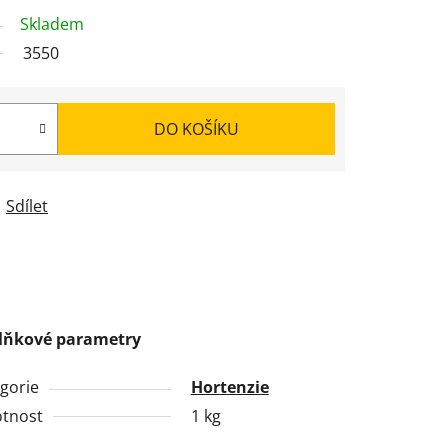
Skladem
3550
DO KOŠÍKU
Sdílet
lňkové parametry
gorie
Hortenzie
tnost
1 kg