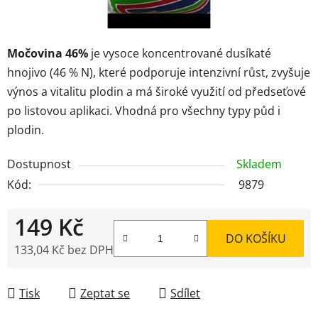
Močovina 46%
je vysoce koncentrované dusíkaté
hnojivo (46 % N), které podporuje intenzivní růst, zvyšuje
výnos a vitalitu plodin a má široké využití od předseťové
po listovou aplikaci. Vhodná pro všechny typy půd i
plodin.
Dostupnost
Skladem
Kód:
9879
149 Kč
DO KOŠÍKU
133,04 Kč bez DPH
Měrná cena:
Tisk
Zeptat se
Sdílet