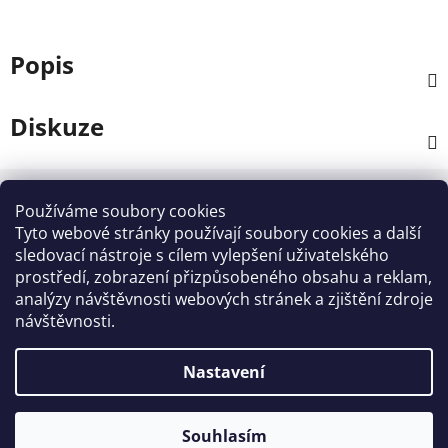
Popis
Diskuze
Z
á
Používáme soubory cookies
Kontakt
p
Tyto webové stránky používají soubory cookies a další
a
sledovací nástroje s cílem vylepšení uživatelského
info
@
zahradnictvi-rool.cz
prostředí, zobrazení přizpůsobeného obsahu a reklam,
t
analýzy návštěvnosti webových stránek a zjištění zdroje
í
+420728 841700
návštěvnosti.
Nastavení
Vytvořil Shoptet
Souhlasím
Copyright 2026
ZAHRADNICTVI - ROOL
. Všechna