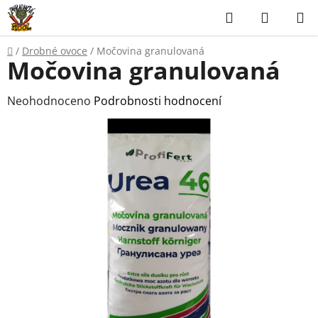
Přejít
Hledat
NÁKUP
na
KOŠÍK
obsah
Domů
/
Drobné ovoce
/
Močovina granulovaná
Močovina granulovaná
Průměrné
Neohodnoceno
Podrobnosti hodnocení
hodnocení
produktu
je
0,0
z
5
hvězdiček.