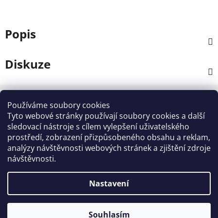
Popis
Diskuze
Z
á
Používáme soubory cookies
Kontakt
p
Tyto webové stránky používají soubory cookies a další
a
sledovací nástroje s cílem vylepšení uživatelského
info
@
zahradnictvi-rool.cz
prostředí, zobrazení přizpůsobeného obsahu a reklam,
t
analýzy návštěvnosti webových stránek a zjištění zdroje
í
+420728 841700
návštěvnosti.
Nastavení
Vytvořil Shoptet
Souhlasím
Copyright 2026
ZAHRADNICTVI - ROOL
. Všechna