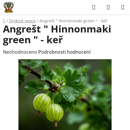
Přejít
Hledat
NÁKUP
na
KOŠÍK
obsah
Domů
/
Drobné ovoce
/
Angrešt " Hinnonmaki green " - keř
Angrešt " Hinnonmaki
green " - keř
Průměrné
Neohodnoceno
Podrobnosti hodnocení
hodnocení
produktu
je
0,0
z
5
hvězdiček.