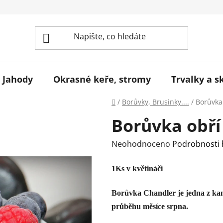
Jahody
Okrasné keře, stromy
Trvalky a s
Domů
/
Borůvky, Brusinky....
/
Borůvka 
Borůvka obří 
Průměrné
Neohodnoceno
Podrobnosti
hodnocení
1Ks v květináči
produktu
je
Borůvka Chandler je jedna z kan
0,0
průběhu měsíce srpna.
z