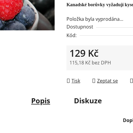
5
Kanadské borůvky vyžadují kyse
hvězdiček.
Položka byla vyprodána…
Dostupnost
Kód:
129 Kč
115,18 Kč bez DPH
Měrná cena:
Tisk
Zeptat se
Popis
Diskuze
Dop