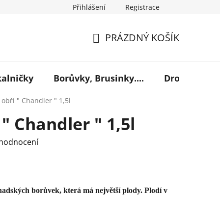
Přihlášení
Registrace
PRÁZDNÝ KOŠÍK
NÁKUPNÍ
KOŠÍK
kalničky
Borůvky, Brusinky....
Drobné ovoc
obří " Chandler " 1,5l
" Chandler " 1,5l
 hodnocení
adských borůvek, která má největší plody. Plodí v