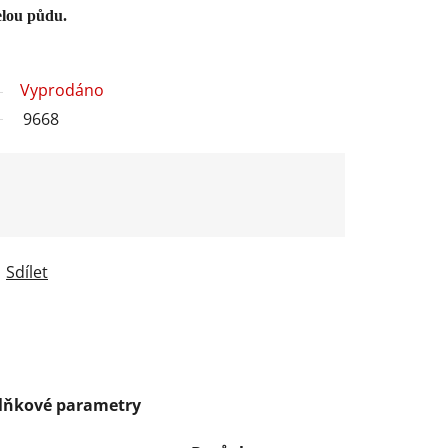
lou půdu.
Vyprodáno
9668
Sdílet
lňkové parametry